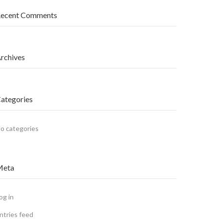
ecent Comments
rchives
ategories
o categories
Meta
og in
ntries feed