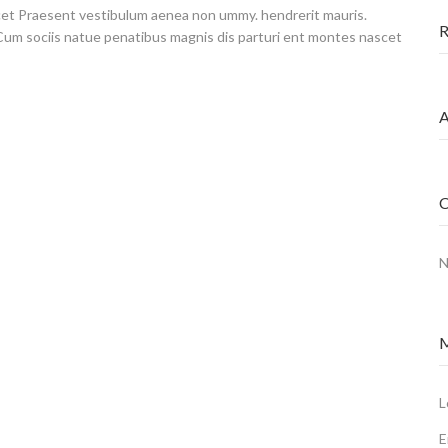
cet Praesent vestibulum aenea non ummy. hendrerit mauris.
R
Cum sociis natue penatibus magnis dis parturi ent montes nascet
A
C
N
L
E