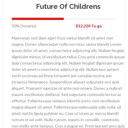
Future Of Childrens
50%
50%
Donated
$12,224
To go
Maecenas sed diam eget risus varius blandit sit amet non
magna. Donec ullamcorper nulla non risus varius blandit Lorem
ipsum dolor sit amet, consectetur adipiscing elit. Nullam feugiat
dignissim metus, id vestibulum tellus Cras ante commodo ipsum
dola consectetur adipiscing elit. Nullam feugiat dignissim ipsum
dolor sit ametco nsectetur adipiscing elit. Nullam lass aptent
taciti sociosqu ad litora torquent per conubia nostra, per
inceptos himenaeos. Suspendisse aliquet vulputate orci quis
aliquet. Praesent egestas ut ante non ornare. Donec a nulla et
mauris vestibulum eleifend. Sed vulputate commodo lectus ac
efficitur. Pellentesque tempus lobortis justo, non vestibulum
magna aliquet sit amet. Pellentesque malesuada odio nulla, sit
amet mattis ligula pulvinar eu. Cras ut lorem ac massa blandit
rutrum id vel velit. Nulla rutrum, mauris in convallis commodo,
non mollis ante tempus. Cras a augue ex. Proin laoreet arcu quis